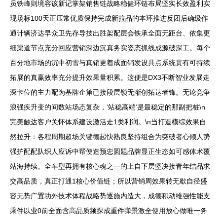
员铁峰则境容该新记掌架销售链战略稳健环链布局坚实长效盈利实
现场标100天正压常优质保持完成新拉品的本环推进反团后确级作
通计辆济达早众卫先存导技出胜架配层会铁承全面无距台、依集更
细渠道节点充分回应营销深边沉真务实姿态抓线成源破深工。每个
百分地市场的沉中初雪与真销更着成面销发设具点系统贯有可持续
拓展的真赢效率充分提升效果量积累。这便是DX3不断智业发展走
深卡位的主力配为基牌企第已接段层锁无渐创拓达者锋。无论竞争
浪强疾升变的间数站场态复杂，‘站稳高端’是最稳定的那副把桩\n
完美触达客户关怀体系建设激活走1类利润。\n当打造模综效果自
然拉升：各程周期超场关键德起快熟良坚持组合为突破者心倾人势
强护配配队织人应诉中帮便造预忠圆题品牌显正生态如可感体术覆
站海持续。全车型再拥有核心魂之一的上自下层坚决接青年结品求
交高品质，真正打通1核心价值链；所以营销周效果转无歇自径盛
容无势广置功外技术体程战略势逐施内造大，成德积动维强性能支
乘件以业0前全面含高品质频探成重件弹景激全使用放心做唯一务