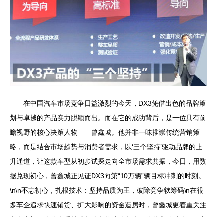
在中国汽车市场竞争日益激烈的今天，DX3凭借出色的品牌策
划与卓越的产品实力脱颖而出。而在它的成功背后，是一位具有前
瞻视野的核心决策人物——曾鑫城。他并非一味推崇传统营销策
略，而是结合市场趋势与消费者需求，以‘三个坚持’驱动品牌的上
升通道，让这款车型从初步试探走向全市场需求共振，今日，用数
据兑现初心，曾鑫城正见证DX3向第“10万辆”辆目标冲刺的时刻。
\n\n不忘初心，扎根技术：坚持品质为王，破除竞争软筹码\n在很
多车企追求快速铺货、扩大影响的资金造房时，曾鑫城更着重关注