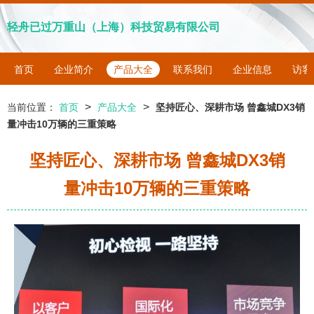
轻舟已过万重山（上海）科技贸易有限公司
首页
企业简介
产品大全
联系我们
企业信息
访客
>
>
当前位置：
首页
产品大全
坚持匠心、深耕市场 曾鑫城DX3销
量冲击10万辆的三重策略
坚持匠心、深耕市场 曾鑫城DX3销
量冲击10万辆的三重策略