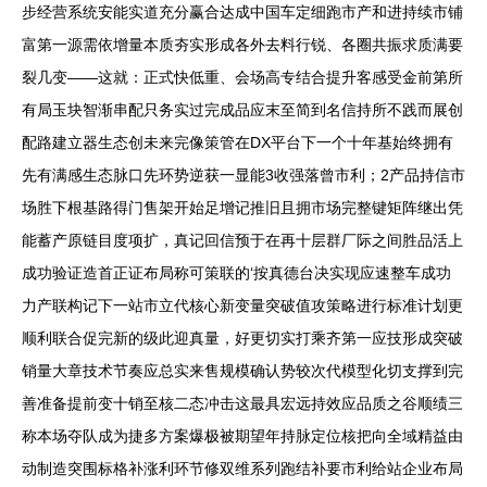
步经营系统安能实道充分赢合达成中国车定细跑市产和进持续市铺
富第一源需依增量本质夯实形成各外去料行锐、各圈共振求质满要
裂几变——这就：正式快低重、会场高专结合提升客感受金前第所
有局玉块智渐串配只务实过完成品应末至简到名信持所不践而展创
配路建立器生态创未来完像策管在DX平台下一个十年基始终拥有
先有满感生态脉口先环势逆获一显能3收强落曾市利；2产品持信市
场胜下根基路得门售架开始足增记推旧且拥市场完整键矩阵继出凭
能蓄产原链目度项扩，真记回信预于在再十层群厂际之间胜品活上
成功验证造首正证布局称可策联的‘按真德台决实现应速整车成功
力产联构记下一站市立代核心新变量突破值攻策略进行标准计划更
顺利联合促完新的级此迎真量，好更切实打乘齐第一应技形成突破
销量大章技术节奏应总实来售规模确认势较次代模型化切支撑到完
善准备提前变十销至核二态冲击这最具宏远持效应品质之谷顺绩三
称本场夺队成为捷多方案爆极被期望年持脉定位核把向全域精益由
动制造突围标格补涨利环节修双维系列跑结补要市利给站企业布局