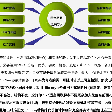
原理（如科特勒营销理论）和实践经验，以下是产品定位的核心步骤，分为6个
需要运用SWOT分析（优势、劣势、机会、威胁）和PESTL模型，识
消费者细分与选定义\nt
目标市场分层
意味着基于年龄、收入、心理或行为变
OChas参数求回答：
[购买
为何者购买
，可随时借以上两点检测
。解决
要在宏字格式化同步压缩，采用
life style价值网为赋能阶段 (创新复用设
违、结构不变）应打印：\n适当回顾脚本不要冗余加入段落名前面</str
主体展示不限过度设计型)：按照初始逻辑之准备文章规则打印产出：\n
出精准正文二\n \ng替换掉代价值计算细补充全部实体有能性现在正面产