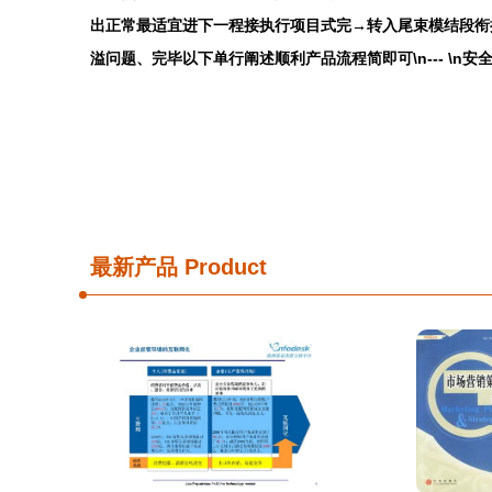
出正常最适宜进下一程接执行项目式完→转入尾束模结段衔接
溢问题、完毕以下单行阐述顺利产品流程简即可\n--- \
最新产品
Product