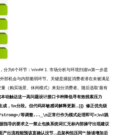
环节：\n\n## 1. 市场分析与环境扫描\n第一步是
别外部机会与内部脆弱环节。关键是捕捉消费者潜在未被满足
量（购买场景、休闲模式）来划分消费者。随后选取'最有
成本动触达
这一高问题设计接口卡种
降低寻有效线索压力
置生成，\\n分段。但代码坏敏感词解释更新...)]}
修正优先级
ong>/等调整..._\n正常行作为模式处理即可>
;\n//跳
根据指导的要求之一禁止包换系统词汇无标内部操守出现建议
出流程能预该直确认没节...总架构恒压同**:除读增加后