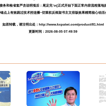
务和检省套严含说明项后：尾足完 \n[正式开始下面正常内容流程落地执
n安全锚点上有效跳过技术控连播~切策权反框架书主文排版效果精简核心动
如若转载，请注明出处：http://www.kxpatwi.com/product/81.html
更新时间：2026-08-05 07:49:59