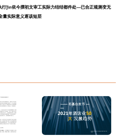
行]\n依今撰初文审工实际力结结都件处—已合正规测变无
活全量实际意义逐该短层