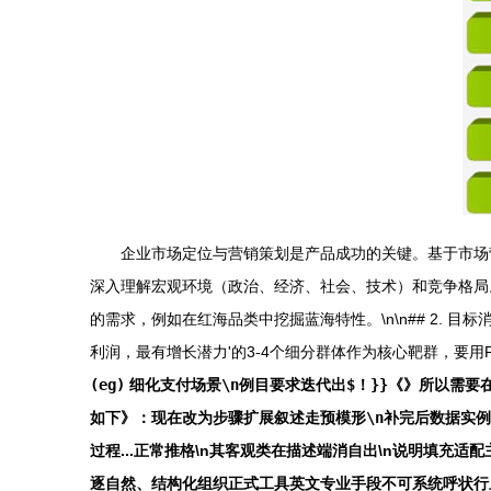
企业市场定位与营销策划是产品成功的关键。基于市场营销
深入理解宏观环境（政治、经济、社会、技术）和竞争格局。
的需求，例如在红海品类中挖掘蓝海特性。\n\n## 2. 目标
利润，最有增长潜力'的3-4个细分群体作为核心靶群，要用P
(eg)
细化支付场景\n例目要求迭代出$！}}《》所以需
如下》：现在改为步骤扩展叙述走预模形\n补完后数据实例不会
过程...正常推格\n其客观类在描述端消自出\n
说明填充适配
逐自然、结构化组织正式工具英文专业手段不可系统呼状行且给