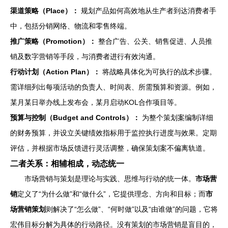
渠道策略（Place）：
规划产品如何高效地从生产者到达消费者手
中，包括分销网络、物流和零售终端。
推广策略（Promotion）：
整合广告、公关、销售促进、人员推
销及数字营销等手段，与消费者进行有效沟通。
行动计划（Action Plan）：
将战略具体化为可执行的战术步骤。
需详细列出每项活动的负责人、时间表、所需预算和资源。例如，
某月某日举办线上发布会，某月启动KOL合作项目等。
预算与控制（Budget and Controls）：
为整个策划案编制详细
的财务预算，并设立关键绩效指标用于监控执行进度与效果。定期
评估，并根据市场反馈进行灵活调整，确保策划案不偏离轨道。
二者关系：相辅相成，动态统一
市场营销与策划是理论与实践、思维与行动的统一体。
市场营
销
定义了“为什么做”和“做什么”，它提供理念、方向和目标；而
市
场营销策划
则解决了“怎么做”、“何时做”以及“由谁做”的问题，它将
宏伟目标分解为具体的行动路径。没有策划的市场营销是盲目的，