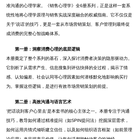
准沟通的心理学家。《销售心理学》全6册系列，正是这样一套系
统性地将心理学原理与销售实战深度融合的权威指南。它不仅仅是
关于‘说话’的技巧，更是一套从市场营销策划、客户管理到最终促
成消费的完整心智战略体系。
第一册：洞察消费心理的底层逻辑
本册奠定了整个系列的基石，深入探讨消费者决策的隐形驱动力。
它剖析了从需求产生、信息搜集到评估抉择的全过程，揭示了情
感、认知偏差、社会认同等心理因素如何潜移默化地影响购买行
为。掌握这些逻辑，是进行有效市场营销策划的前提。
第二册：高效沟通与语言艺术
‘把话说到客户心里去’是本套书的核心主张之一。本册专注于沟通
技巧，教导如何通过精准提问（如SPIN提问法）挖掘深层需求，
如何运用共情式倾听建立信任，以及如何组织语言框架（如前景理
论应用）来呈现产品价值，让每句话都能触动客户的神经。